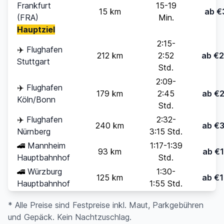
Frankfurt
15-19
15 km
ab €
(FRA)
Min.
Hauptziel
2:15-
✈️
Flughafen
212 km
2:52
ab €
Stuttgart
Std.
2:09-
✈️
Flughafen
179 km
2:45
ab €
Köln/Bonn
Std.
✈️
Flughafen
2:32-
240 km
ab €
Nürnberg
3:15 Std.
🚄
Mannheim
1:17-1:39
93 km
ab €
Hauptbahnhof
Std.
🚄
Würzburg
1:30-
125 km
ab €
Hauptbahnhof
1:55 Std.
* Alle Preise sind Festpreise inkl. Maut, Parkgebühren
und Gepäck. Kein Nachtzuschlag.