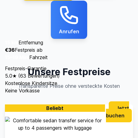
Anrufen
15 km
Entfernung
€36
Festpreis ab
15–19 Min.
Fahrzeit
Festpreis-Garantie
Unsere Festpreise
5.0★ (63 Bewertungen)
Kostenlose Kindersitze
Transparente Preise ohne versteckte Kosten
Keine Vorkasse
Beliebt
Jetzt
buchen