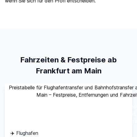
wenn Sie sich für den Profi entscheiden.
Fahrzeiten & Festpreise ab
Frankfurt am Main
Preistabelle für Flughafentransfer und Bahnhofstransfer
Main – Festpreise, Entfernungen und Fahrzei
Stand
Ziel
Entfernung
Fahrzeit
(bis
Pers
✈️
Flughafen