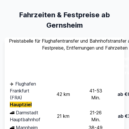
Fahrzeiten & Festpreise ab
Gernsheim
Preistabelle für Flughafentransfer und Bahnhofstransfer
Festpreise, Entfernungen und Fahrzeiten
Stand
Ziel
Entfernung
Fahrzeit
(bis
Pers
✈️
Flughafen
Frankfurt
41-53
42 km
ab €
(FRA)
Min.
Hauptziel
🚄
Darmstadt
21-26
21 km
ab €
Hauptbahnhof
Min.
🚄
Mannheim
38-49