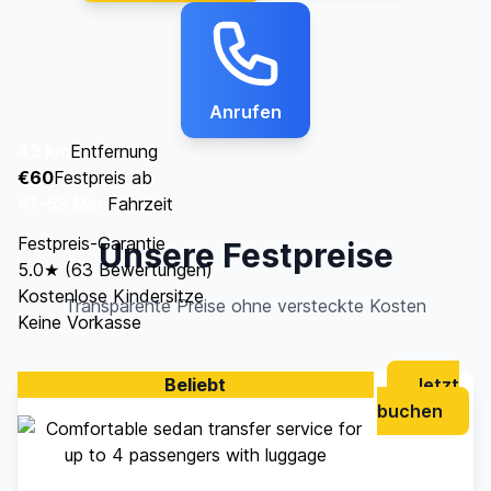
Anrufen
42 km
Entfernung
€60
Festpreis ab
41–53 Min.
Fahrzeit
Festpreis-Garantie
Unsere Festpreise
5.0★ (63 Bewertungen)
Kostenlose Kindersitze
Transparente Preise ohne versteckte Kosten
Keine Vorkasse
Beliebt
Jetzt
buchen