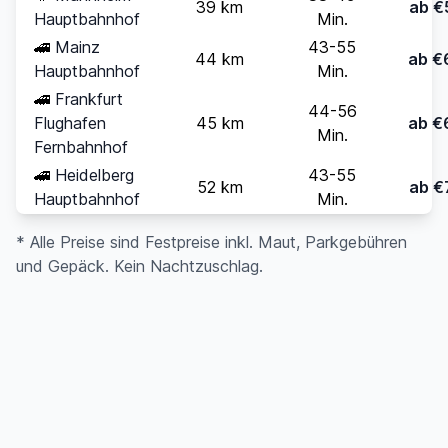
39 km
ab €
Hauptbahnhof
Min.
🚄
Mainz
43-55
44 km
ab €
Hauptbahnhof
Min.
🚄
Frankfurt
44-56
Flughafen
45 km
ab €
Min.
Fernbahnhof
🚄
Heidelberg
43-55
52 km
ab €
Hauptbahnhof
Min.
* Alle Preise sind Festpreise inkl. Maut, Parkgebühren
und Gepäck. Kein Nachtzuschlag.