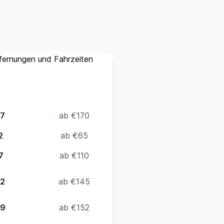
tfernungen und Fahrzeiten
(bis 4
Van
(bis 8
)
Pers.)
47
ab €170
2
ab €65
7
ab €110
22
ab €145
29
ab €152