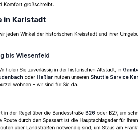
nd Komfort großschreibt.
 in Karlstadt
r jeden Winkel der historischen Kreisstadt und ihrer Umgebun
rg bis Wiesenfeld
 holen Sie zuverlässig in der historischen Altstadt, in
Gamb
udenbach
oder
Heßlar
nutzen unseren
Shuttle Service Ka
zel wohnen – wir sind für Sie da.
3
rt in der Regel über die Bundesstraße
B26
oder B27, um schn
 Route durch den Spessart ist die Hauptschlagader für Ihre
routen über Landstraßen notwendig sind, um Staus am Frankf