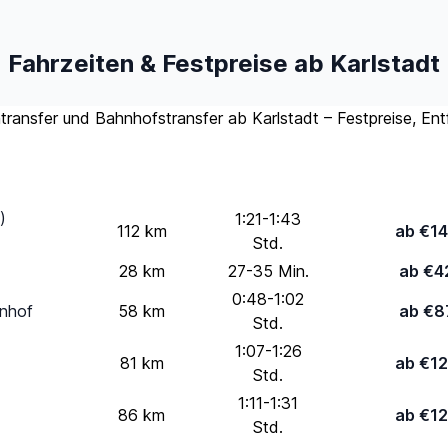
Fahrzeiten & Festpreise ab Karlstadt
entransfer und Bahnhofstransfer ab Karlstadt – Festpreise, En
Standard
Entfernung
Fahrzeit
Pers.
)
1:21-1:43
112 km
ab €1
Std.
28 km
27-35 Min.
ab €4
0:48-1:02
nhof
58 km
ab €8
Std.
1:07-1:26
81 km
ab €1
Std.
1:11-1:31
86 km
ab €1
Std.