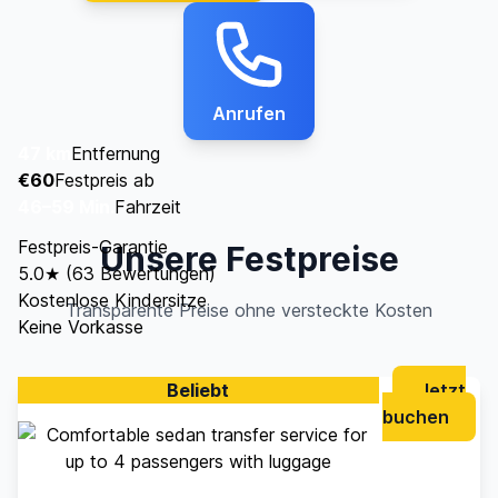
Anrufen
47 km
Entfernung
€60
Festpreis ab
46–59 Min.
Fahrzeit
Festpreis-Garantie
Unsere Festpreise
5.0★ (63 Bewertungen)
Kostenlose Kindersitze
Transparente Preise ohne versteckte Kosten
Keine Vorkasse
Beliebt
Jetzt
buchen