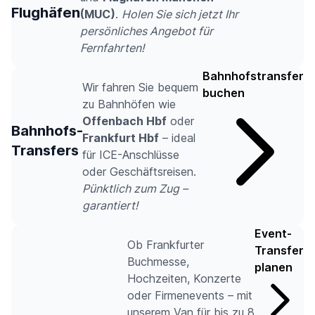
Flughäfen
(MUC)
.
Holen Sie sich jetzt Ihr
persönliches Angebot für
Fernfahrten!
Bahnhofstransfer
Wir fahren Sie bequem
buchen
zu Bahnhöfen wie
Offenbach Hbf
oder
Bahnhofs-
Frankfurt Hbf
– ideal
Transfers
für ICE-Anschlüsse
oder Geschäftsreisen.
Pünktlich zum Zug –
garantiert!
Event-
Ob Frankfurter
Transfer
Buchmesse,
planen
Hochzeiten, Konzerte
oder Firmenevents – mit
unserem Van für bis zu 8