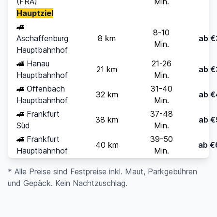
(FRA)
Min.
Hauptziel
🚄
8-10
Aschaffenburg
8 km
ab €
Min.
Hauptbahnhof
🚄
Hanau
21-26
21 km
ab €
Hauptbahnhof
Min.
🚄
Offenbach
31-40
32 km
ab €
Hauptbahnhof
Min.
🚄
Frankfurt
37-48
38 km
ab €
Süd
Min.
🚄
Frankfurt
39-50
40 km
ab €
Hauptbahnhof
Min.
* Alle Preise sind Festpreise inkl. Maut, Parkgebühren
und Gepäck. Kein Nachtzuschlag.