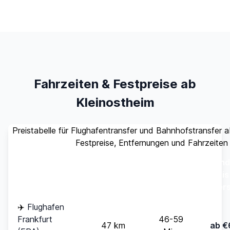
Fahrzeiten & Festpreise ab
Kleinostheim
Preistabelle für Flughafentransfer und Bahnhofstransfer a
Festpreise, Entfernungen und Fahrzeiten
Stand
Ziel
Entfernung
Fahrzeit
(bis
Pers
✈️
Flughafen
Frankfurt
46-59
47 km
ab €