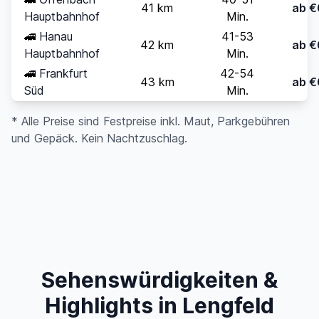
41 km
ab €
Hauptbahnhof
Min.
🚄
Hanau
41-53
42 km
ab €
Hauptbahnhof
Min.
🚄
Frankfurt
42-54
43 km
ab €
Süd
Min.
* Alle Preise sind Festpreise inkl. Maut, Parkgebühren
und Gepäck. Kein Nachtzuschlag.
Sehenswürdigkeiten &
Highlights in Lengfeld