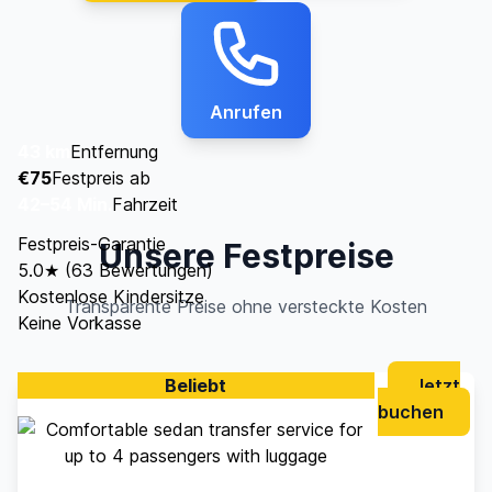
Anrufen
43 km
Entfernung
€75
Festpreis ab
42–54 Min.
Fahrzeit
Festpreis-Garantie
Unsere Festpreise
5.0★ (63 Bewertungen)
Kostenlose Kindersitze
Transparente Preise ohne versteckte Kosten
Keine Vorkasse
Beliebt
Jetzt
buchen