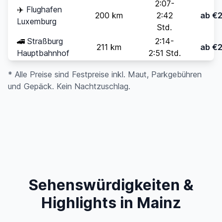
2:07-
✈️
Flughafen
200 km
2:42
ab €
Luxemburg
Std.
🚄
Straßburg
2:14-
211 km
ab €
Hauptbahnhof
2:51 Std.
* Alle Preise sind Festpreise inkl. Maut, Parkgebühren
und Gepäck. Kein Nachtzuschlag.
Sehenswürdigkeiten &
Highlights in Mainz