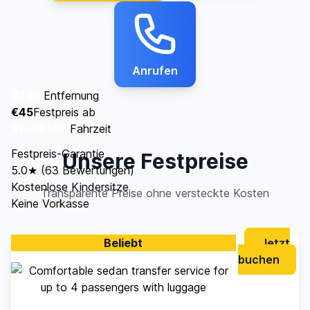
Anrufen
27 km
Entfernung
€45
Festpreis ab
27–34 Min.
Fahrzeit
Festpreis-Garantie
Unsere Festpreise
5.0★ (63 Bewertungen)
Kostenlose Kindersitze
Transparente Preise ohne versteckte Kosten
Keine Vorkasse
Beliebt
Jetzt
buchen