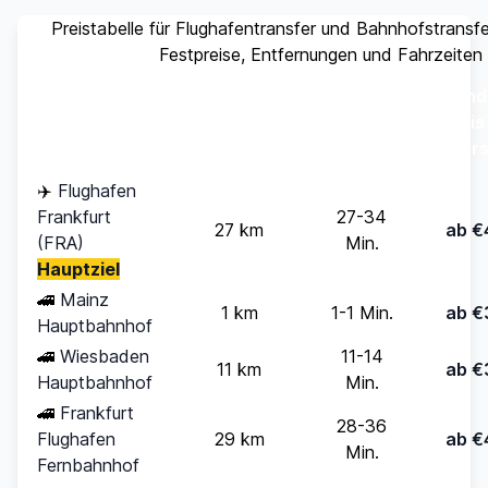
Preistabelle für Flughafentransfer und Bahnhofstransf
Festpreise, Entfernungen und Fahrzeiten
Stand
Ziel
Entfernung
Fahrzeit
(bis
Pers
✈️
Flughafen
Frankfurt
27-34
27 km
ab €
(FRA)
Min.
Hauptziel
🚄
Mainz
1 km
1-1 Min.
ab €
Hauptbahnhof
🚄
Wiesbaden
11-14
11 km
ab €
Hauptbahnhof
Min.
🚄
Frankfurt
28-36
Flughafen
29 km
ab €
Min.
Fernbahnhof