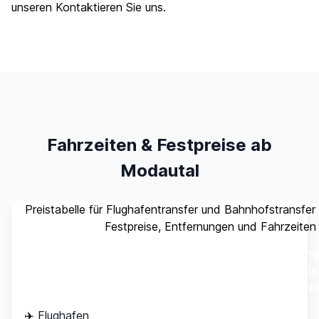
unseren
Kontaktieren Sie uns
.
Fahrzeiten & Festpreise ab
Modautal
Preistabelle für Flughafentransfer und Bahnhofstransfe
Festpreise, Entfernungen und Fahrzeiten
Stand
Ziel
Entfernung
Fahrzeit
(bis
Pers
✈️
Flughafen