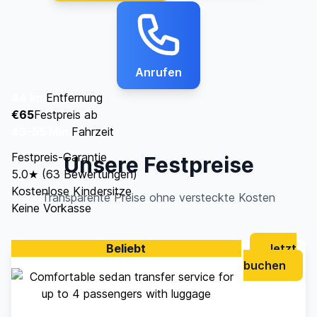
Anrufen
44 km
Entfernung
€65
Festpreis ab
43–55 Min.
Fahrzeit
Festpreis-Garantie
Unsere Festpreise
5.0★ (63 Bewertungen)
Kostenlose Kindersitze
Transparente Preise ohne versteckte Kosten
Keine Vorkasse
Beliebt
Jetzt
buchen