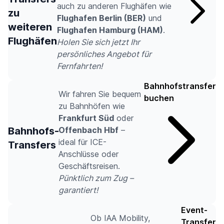
auch zu anderen Flughäfen wie
zu
Flughafen Berlin (BER)
und
weiteren
Flughafen Hamburg (HAM)
.
Flughäfen
Holen Sie sich jetzt Ihr
persönliches Angebot für
Fernfahrten!
Bahnhofstransfer
Wir fahren Sie bequem
buchen
zu Bahnhöfen wie
Frankfurt Süd
oder
Bahnhofs-
Offenbach Hbf
–
ideal für ICE-
Transfers
Anschlüsse oder
Geschäftsreisen.
Pünktlich zum Zug –
garantiert!
Event-
Ob IAA Mobility,
Transfer