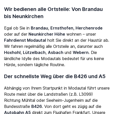
Wir bedienen alle Ortsteile: Von Brandau
bis Neunkirchen
Egal ob Sie in
Brandau
,
Ernsthofen
,
Herchenrode
oder auf der
Neunkircher Höhe
wohnen – unser
Fahrdienst Modautal
holt Sie direkt an der Haustür ab.
Wir fahren regelmäßig alle Ortsteile an, darunter auch
Hoxhohl
,
Lützelbach
,
Asbach
und
Webern
. Die
ländliche Idylle des Modautals bedeutet für uns keine
Hürde, sondern tägliche Routine.
Der schnellste Weg über die B426 und A5
Abhängig von Ihrem Startpunkt in Modautal führt unsere
Route meist über die Landstraßen (z.B. L3099)
Richtung Mühltal oder Seeheim-Jugenheim auf die
Bundesstraße
B426
. Von dort geht es zügig auf die
Autobahn A5
direkt zum Flughafen Frankfurt. Unsere