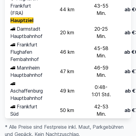
Frankfurt
43-55
44 km
ab €
(FRA)
Min.
Hauptziel
🚄
Darmstadt
20-25
20 km
ab €
Hauptbahnhof
Min.
🚄
Frankfurt
45-58
Flughafen
46 km
ab €
Min.
Fernbahnhof
🚄
Mannheim
46-59
47 km
ab €
Hauptbahnhof
Min.
🚄
0:48-
Aschaffenburg
49 km
ab €
1:01 Std.
Hauptbahnhof
🚄
Frankfurt
42-53
50 km
ab €
Süd
Min.
* Alle Preise sind Festpreise inkl. Maut, Parkgebühren
und Gepäck. Kein Nachtzuschlag.