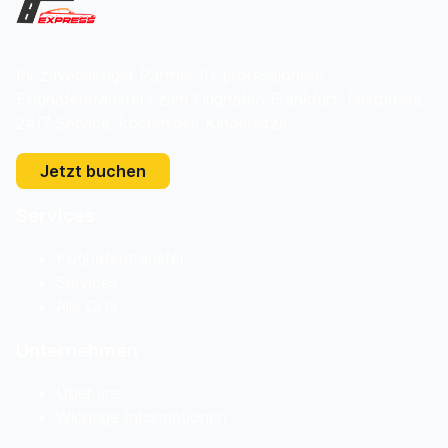
Ihr zuverlässiger Partner für professionelle
Flughafentransfers zum Flughafen Frankfurt. Festpreise,
24/7 Service, kostenlose Kindersitze.
Jetzt buchen
Services
Flughafentransfer
Services
Alle Orte
Unternehmen
Über uns
Wichtige Informationen