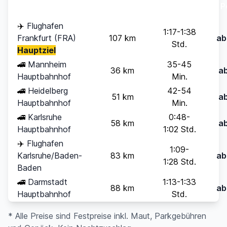
P
✈️
Flughafen
1:17-1:38
Frankfurt (FRA)
107 km
ab
Std.
Hauptziel
🚄
Mannheim
35-45
36 km
a
Hauptbahnhof
Min.
🚄
Heidelberg
42-54
51 km
a
Hauptbahnhof
Min.
🚄
Karlsruhe
0:48-
58 km
a
Hauptbahnhof
1:02 Std.
✈️
Flughafen
1:09-
Karlsruhe/Baden-
83 km
ab
1:28 Std.
Baden
🚄
Darmstadt
1:13-1:33
88 km
ab
Hauptbahnhof
Std.
* Alle Preise sind Festpreise inkl. Maut, Parkgebühren