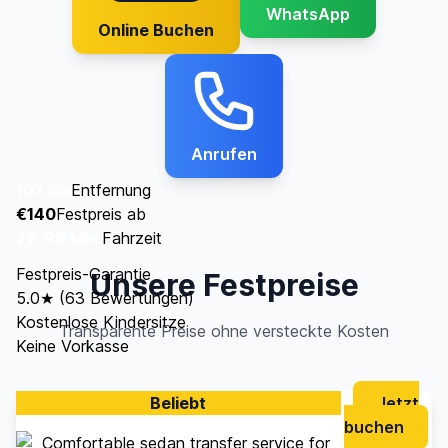
WhatsApp
Online Buchen
Anrufen
107 km
Entfernung
€140
Festpreis ab
77–98 Min.
Fahrzeit
Festpreis-Garantie
Unsere Festpreise
5.0★ (63 Bewertungen)
Kostenlose Kindersitze
Transparente Preise ohne versteckte Kosten
Keine Vorkasse
Beliebt
Jetzt
buchen