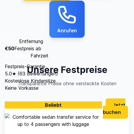
Anrufen
38 km
Entfernung
€50
Festpreis ab
37–48 Min.
Fahrzeit
Festpreis-Garantie
Unsere Festpreise
5.0★ (63 Bewertungen)
Kostenlose Kindersitze
Transparente Preise ohne versteckte Kosten
Keine Vorkasse
Beliebt
Jetzt
buchen