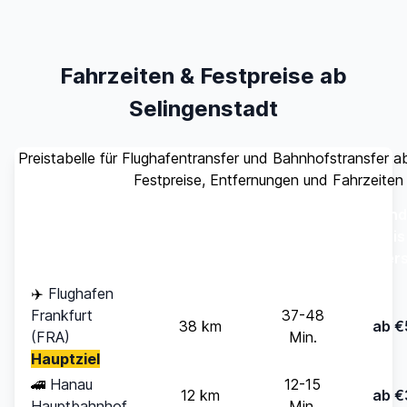
Fahrzeiten & Festpreise ab
Selingenstadt
Preistabelle für Flughafentransfer und Bahnhofstransfer a
Festpreise, Entfernungen und Fahrzeiten
Stand
Ziel
Entfernung
Fahrzeit
(bis
Pers
✈️
Flughafen
Frankfurt
37-48
38 km
ab €
(FRA)
Min.
Hauptziel
🚄
Hanau
12-15
12 km
ab €
Hauptbahnhof
Min.