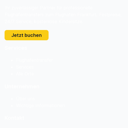
Ihr zuverlässiger Partner für professionelle
Flughafentransfers zum Flughafen Frankfurt. Festpreise,
24/7 Service, kostenlose Kindersitze.
Jetzt buchen
Services
Flughafentransfer
Services
Alle Orte
Unternehmen
Über uns
Wichtige Informationen
Kontakt