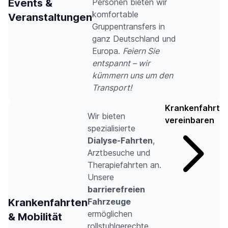
Events &
Personen bieten wir
komfortable
Veranstaltungen
Gruppentransfers in
ganz Deutschland und
Europa.
Feiern Sie
entspannt – wir
kümmern uns um den
Transport!
Krankenfahrt
Wir bieten
vereinbaren
spezialisierte
Dialyse-Fahrten
,
Arztbesuche und
Therapiefahrten an.
Unsere
barrierefreien
Krankenfahrten
Fahrzeuge
ermöglichen
& Mobilität
rollstuhlgerechte