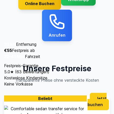
Online Buchen
Anrufen
33 km
Entfernung
€55
Festpreis ab
32–41 Min.
Fahrzeit
Festpreis-Garantie
Unsere Festpreise
5.0★ (63 Bewertungen)
Kostenlose Kindersitze
Transparente Preise ohne versteckte Kosten
Keine Vorkasse
Beliebt
Jetzt
buchen