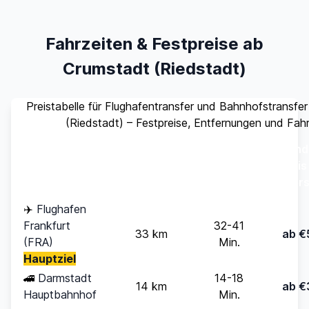
Fahrzeiten & Festpreise ab
Crumstadt (Riedstadt)
Preistabelle für Flughafentransfer und Bahnhofstransfe
(Riedstadt) – Festpreise, Entfernungen und Fah
Stand
Ziel
Entfernung
Fahrzeit
(bis
Pers
✈️
Flughafen
Frankfurt
32-41
33 km
ab €
(FRA)
Min.
Hauptziel
🚄
Darmstadt
14-18
14 km
ab €
Hauptbahnhof
Min.