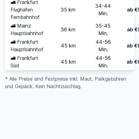
🚄
Frankfurt
34-44
Flughafen
35 km
ab €
Min.
Fernbahnhof
🚄
Mainz
35-45
36 km
ab €
Hauptbahnhof
Min.
🚄
Frankfurt
44-56
45 km
ab €
Hauptbahnhof
Min.
🚄
Frankfurt
44-56
45 km
ab €
Süd
Min.
* Alle Preise sind Festpreise inkl. Maut, Parkgebühren
und Gepäck. Kein Nachtzuschlag.